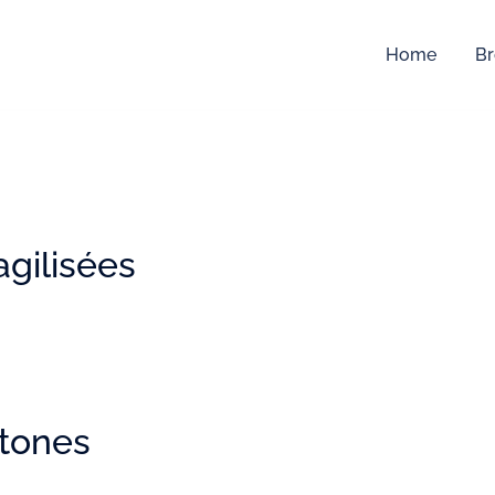
Home
Br
agilisées
htones